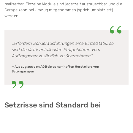
realiserbar. Einzelne Module sind jederzeit aus­tauschbar und die
Garage kann bei Umzug mitgenommen (sprich umplatziert)
werden.
„Erfordern Sonderausführungen eine Einzel­statik, so
sind die dafür anfallenden Prüf­gebühren vom
Auftraggeber zusätz­lich zu übernehmen.“
— Auszug aus den AGB eines namhaften Herstellers von
Betongaragen
Setzrisse sind Standard bei
Betonfertiggaragen
In Expertenforen zum Thema Bau und den damit verbun­denen
Problemen häufen sich Berichte über Beton­garagen, die als