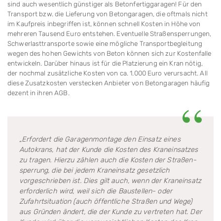
sind auch wesentlich günstiger als Beton­fertig­garagen! Für den
Transport bzw. die Lieferung von Beton­garagen, die oftmals nicht
im Kaufpreis inbegriffen ist, können schnell Kosten in Höhe von
mehreren Tausend Euro entstehen. Even­tuelle Straßensperrungen,
Schwer­lasttransporte sowie eine mögliche Transportbegleitung
wegen des hohen Gewichts von Beton können sich zur Kosten­falle
entwickeln. Darüber hinaus ist für die Plat­zie­rung ein Kran nötig,
der nochmal zusätzliche Kosten von ca. 1.000 Euro verursacht. All
diese Zusatzkosten verste­cken Anbieter von Betongaragen häufig
dezent in ihren AGB.
„Erfordert die Garagenmontage den Einsatz eines
Autokrans, hat der Kunde die Kosten des Kraneinsatzes
zu tragen. Hier­zu zählen auch die Kosten der Straßen­
sperrung, die bei jedem Kraneinsatz ge­setz­lich
vorgeschrieben ist. Dies gilt auch, wenn der Kraneinsatz
erforderlich wird, weil sich die Baustellen- oder
Zufahrt­situation (auch öffentliche Straßen und Wege)
aus Gründen ändert, die der Kunde zu vertre­ten hat. Der