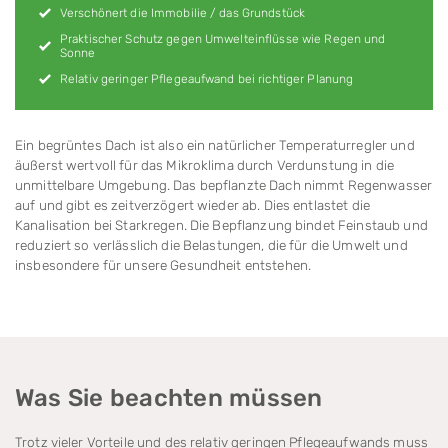
Verschönert die Immobilie / das Grundstück
Praktischer Schutz gegen Umwelteinflüsse wie Regen und
Sonne
Relativ geringer Pflegeaufwand bei richtiger Planung
Ein begrüntes Dach ist also ein natürlicher Tempe­ra­tur­regler und
äußerst wertvoll für das Mikro­klima durch Verdunstung in die
unmittel­bare Umgebung. Das be­pflanzte Dach nimmt Regen­wasser
auf und gibt es zeit­verzögert wieder ab. Dies entlastet die
Kanalisation bei Stark­regen. Die Bepflanzung bindet Feinstaub und
redu­ziert so verlässlich die Be­las­tun­gen, die für die Umwelt und
insbesondere für unsere Gesundheit entstehen.
Was Sie beachten müssen
Trotz vieler Vorteile und des relativ geringen Pflege­auf­wands muss