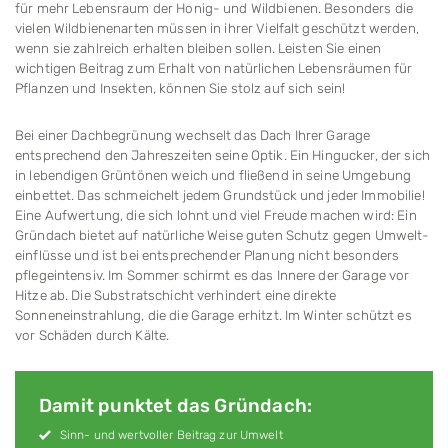
für mehr Lebensraum der Honig- und Wild­bie­nen. Besonders die
vielen Wild­bienen­arten müs­sen in ihrer Vielfalt geschützt werden,
wenn sie zahl­reich erhalten bleiben sollen. Leisten Sie einen
wichtigen Beitrag zum Erhalt von natürlichen Lebensräumen für
Pflanzen und Insekten, können Sie stolz auf sich sein!
Bei einer Dachbegrünung wechselt das Dach Ihrer Garage
entsprechend den Jahreszeiten seine Optik. Ein Hin­gu­cker, der sich
in lebendigen Grüntönen weich und fließend in seine Umgebung
einbettet. Das schmeichelt jedem Grundstück und jeder Immo­bilie!
Eine Aufwertung, die sich lohnt und viel Freude machen wird: Ein
Gründach bietet auf natürliche Weise guten Schutz ge­gen Umwelt­
einflüsse und ist bei entsprechender Planung nicht be­son­ders
pflege­inten­siv. Im Sommer schirmt es das Innere der Ga­ra­ge vor
Hitze ab. Die Substratschicht verhindert eine direkte
Sonneneinstrahlung, die die Garage erhitzt. Im Winter schützt es
vor Schäden durch Kälte.
Damit punktet das Gründach:
Sinn- und wertvoller Beitrag zur Umwelt